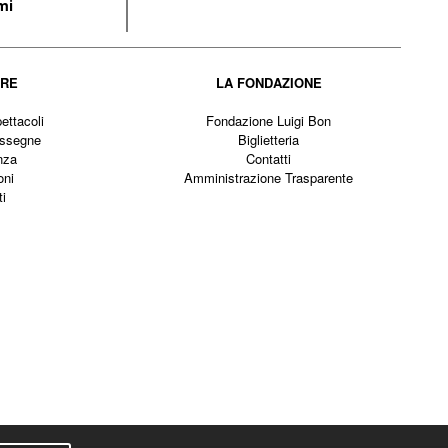
mi
IRE
LA FONDAZIONE
ettacoli
Fondazione Luigi Bon
assegne
Biglietteria
nza
Contatti
oni
Amministrazione Trasparente
ti