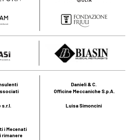
nsulenti
Danieli & C.
ssociati
Officine Meccaniche S.p.A.
s.r.l.
Luisa Simoncini
i i Mecenati
i rimanere