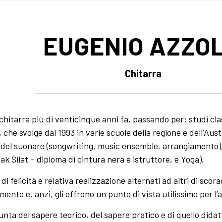
EUGENIO AZZO
Chitarra
 chitarra più di venticinque anni fa, passando per: studi clas
, che svolge dal 1993 in varie scuole della regione e dell’Aust
i del suonare (songwriting, music ensemble, arrangiamento), lo
cak Silat – diploma di cintura nera e istruttore, e Yoga).
 felicità e relativa realizzazione alternati ad altri di sco
ento e, anzi, gli offrono un punto di vista utilissimo per l’a
giunta del sapere teorico, del sapere pratico e di quello di