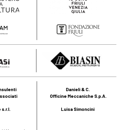
nsulenti
Danieli & C.
ssociati
Officine Meccaniche S.p.A.
s.r.l.
Luisa Simoncini