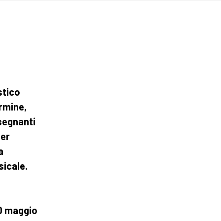
stico
ermine,
nsegnanti
per
a
sicale.
0 maggio