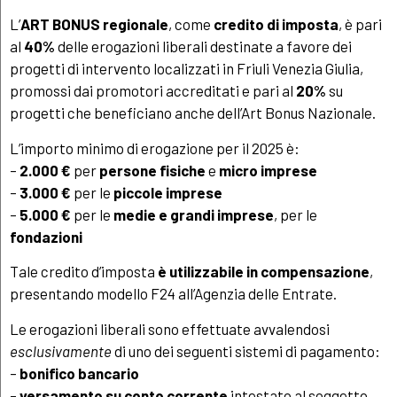
L’
ART BONUS
regionale
, come
credito di imposta
, è pari
al
40%
delle erogazioni liberali destinate a favore dei
progetti di intervento localizzati in Friuli Venezia Giulia,
promossi dai promotori accreditati e pari al
20%
su
progetti che beneficiano anche dell’Art Bonus Nazionale.
L’importo minimo di erogazione per il 2025 è:
–
2.000 €
per
persone fisiche
e
micro imprese
–
3.000 €
per le
piccole imprese
–
5.000 €
per le
medie e grandi imprese
, per le
fondazioni
Tale credito d’imposta
è utilizzabile in compensazione
,
presentando modello F24 all’Agenzia delle Entrate.
Le erogazioni liberali sono effettuate avvalendosi
esclusivamente
di uno dei seguenti sistemi di pagamento:
–
bonifico bancario
–
versamento su conto corrente
intestato al soggetto