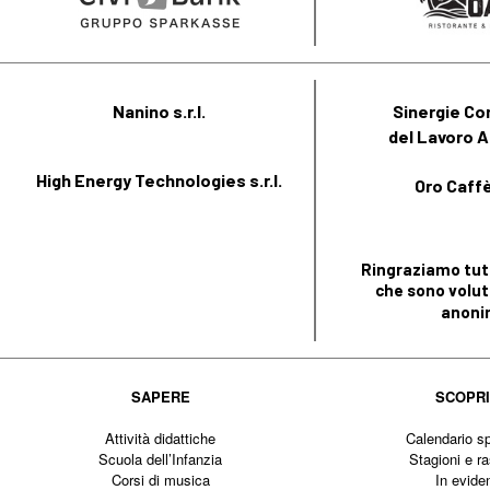
Nanino s.r.l.
Sinergie Co
del Lavoro A
High Energy Technologies s.r.l.
Oro Caffè 
Ringraziamo tutt
che sono volut
anoni
SAPERE
SCOPR
Attività didattiche
Calendario sp
Scuola dell’Infanzia
Stagioni e r
Corsi di musica
In evide