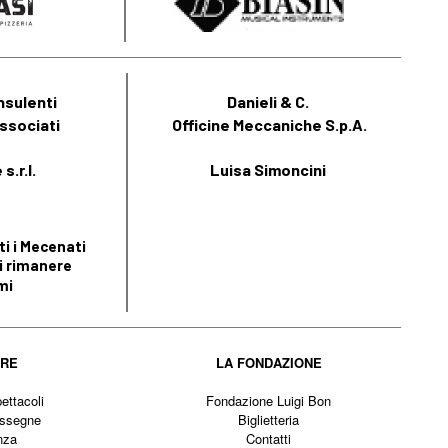
nsulenti
Danieli & C.
ssociati
Officine Meccaniche S.p.A.
s.r.l.
Luisa Simoncini
i i Mecenati
i rimanere
mi
IRE
LA FONDAZIONE
ettacoli
Fondazione Luigi Bon
assegne
Biglietteria
nza
Contatti