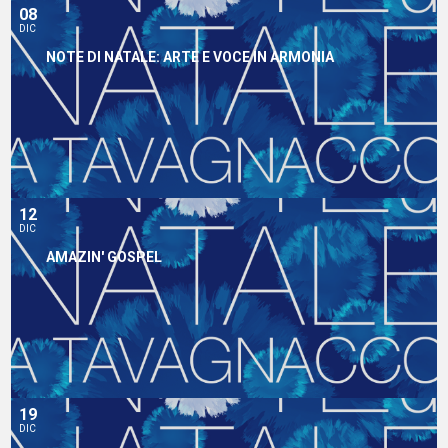
08
DIC
NOTE DI NATALE: ARTE E VOCE IN ARMONIA
12
DIC
AMAZIN' GOSPEL
19
DIC