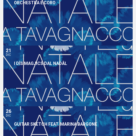
ORCHESTRA E CORO
21
DIC
I DÎS MAGJICS DAL NADÂL
26
DIC
GUITAR SKETCH FEAT. MARINA BARGONE