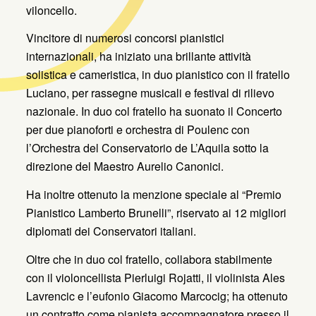
viloncello.
Vincitore di numerosi concorsi pianistici
internazionali, ha iniziato una brillante attività
solistica e cameristica, in duo pianistico con il fratello
Luciano, per rassegne musicali e festival di rilievo
nazionale. In duo col fratello ha suonato il Concerto
per due pianoforti e orchestra di Poulenc con
l’Orchestra del Conservatorio de L’Aquila sotto la
direzione del Maestro Aurelio Canonici.
Ha inoltre ottenuto la menzione speciale al “Premio
Pianistico Lamberto Brunelli”, riservato ai 12 migliori
diplomati dei Conservatori italiani.
Oltre che in duo col fratello, collabora stabilmente
con il violoncellista Pierluigi Rojatti, il violinista Ales
Lavrencic e l’eufonio Giacomo Marcocig; ha ottenuto
un contratto come pianista accompagnatore presso il