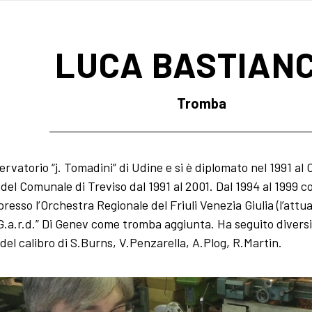
LUCA BASTIANC
Tromba
servatorio “j. Tomadini” di Udine e si è diplomato nel 1991 a
 del Comunale di Treviso dal 1991 al 2001. Dal 1994 al 1999 c
 presso l’Orchestra Regionale del Friuli Venezia Giulia (l’att
 “G.a.r.d.” Di Genev come tromba aggiunta. Ha seguito diver
el calibro di S.Burns, V.Penzarella, A.Plog, R.Martin.