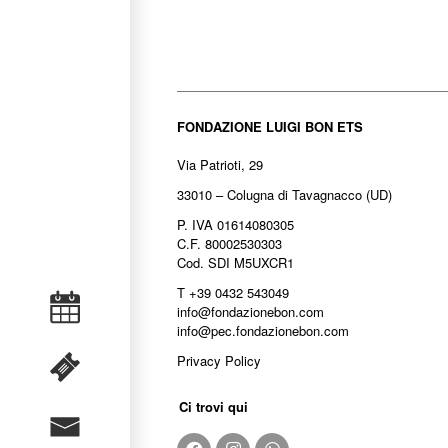
FONDAZIONE LUIGI BON ETS
Via Patrioti, 29
33010 – Colugna di Tavagnacco (UD)
P. IVA 01614080305
C.F. 80002530303
Cod. SDI M5UXCR1
T +39 0432 543049
info@fondazionebon.com
info@pec.fondazionebon.com
Privacy Policy
Ci trovi qui