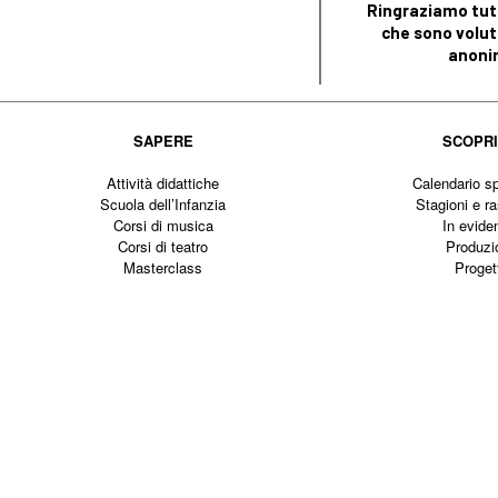
Ringraziamo tutt
che sono volut
anoni
SAPERE
SCOPR
Attività didattiche
Calendario sp
Scuola dell’Infanzia
Stagioni e r
Corsi di musica
In evide
Corsi di teatro
Produzi
Masterclass
Proget