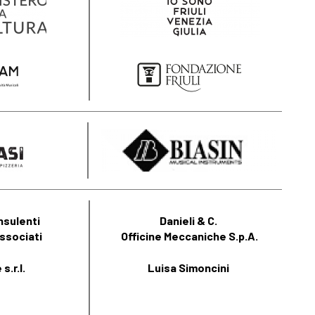
nsulenti
Danieli & C.
ssociati
Officine Meccaniche S.p.A.
s.r.l.
Luisa Simoncini