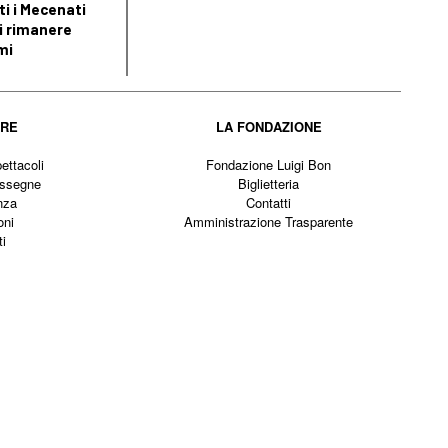
i i Mecenati
i rimanere
mi
IRE
LA FONDAZIONE
ettacoli
Fondazione Luigi Bon
assegne
Biglietteria
nza
Contatti
oni
Amministrazione Trasparente
ti