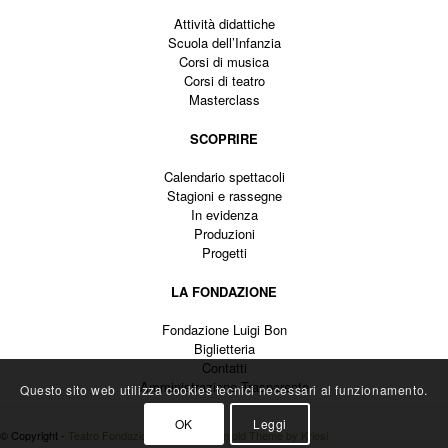
Attività didattiche
Scuola dell’Infanzia
Corsi di musica
Corsi di teatro
Masterclass
SCOPRIRE
Calendario spettacoli
Stagioni e rassegne
In evidenza
Produzioni
Progetti
LA FONDAZIONE
Fondazione Luigi Bon
Biglietteria
Contatti
Amministrazione Trasparente
Questo sito web utilizza cookies tecnici necessari al funzionamento.
OK
Leggi
© Copyright -
Teatro Fondazione Luigi Bon
-
Enfold Theme by Kriesi