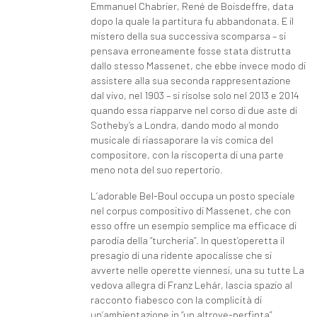
Emmanuel Chabrier, René de Boisdeffre, data
dopo la quale la partitura fu abbandonata. E il
mistero della sua successiva scomparsa – si
pensava erroneamente fosse stata distrutta
dallo stesso Massenet, che ebbe invece modo di
assistere alla sua seconda rappresentazione
dal vivo, nel 1903 – si risolse solo nel 2013 e 2014
quando essa riapparve nel corso di due aste di
Sotheby’s a Londra, dando modo al mondo
musicale di riassaporare la vis comica del
compositore, con la riscoperta di una parte
meno nota del suo repertorio.
L’adorable Bel-Boul occupa un posto speciale
nel corpus compositivo di Massenet, che con
esso offre un esempio semplice ma efficace di
parodia della “turcheria”. In quest’operetta il
presagio di una ridente apocalisse che si
avverte nelle operette viennesi, una su tutte La
vedova allegra di Franz Lehár, lascia spazio al
racconto fiabesco con la complicità di
un’ambientazione in “un altrove-perfinta”,