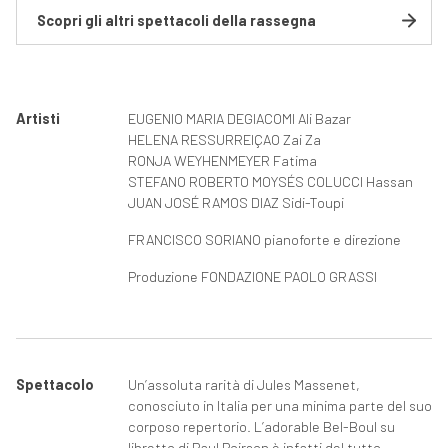
Scopri gli altri spettacoli della rassegna
Artisti
EUGENIO MARIA DEGIACOMI Ali Bazar
HELENA RESSURREIÇAO Zai Za
RONJA WEYHENMEYER Fatima
STEFANO ROBERTO MOYSÉS COLUCCI Hassan
JUAN JOSÉ RAMOS DIAZ Sidi-Toupi
FRANCISCO SORIANO pianoforte e direzione
Produzione FONDAZIONE PAOLO GRASSI
Spettacolo
Un’assoluta rarità di Jules Massenet,
conosciuto in Italia per una minima parte del suo
corposo repertorio. L’adorable Bel-Boul su
libretto di Paul Poirson è infatti del tutto