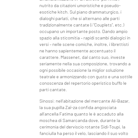
nutrito da citazioni umoristiche e pseudo-
esotiche kitch. Sul piano drammaturgico, i
dialoghi parlati, che si alternano alle parti
tradizionalmente cantate (i “Couplets”, etc.)
occupano un importante posto. Dando ampio
spazio alla sticomitia – rapidi scambi dialogici in
versi – nelle scene comiche, inoltre, i librettisti
ne hanno sapientemente accentuato il
carattere. Massenet, dal canto suo, investe
seriamente nella sua composizione, trovando a
ogni possibile occasione la miglior soluzione
teatrale e armonizzando con gusto e una sottile
conoscenza del repertorio operistico buffo le
parti cantate.
Sinossi: nell’abitazione del mercante Ali-Bazar,
la sua pupilla Zaï-za confida angosciata
all’ancella Fatima quanto le è accaduto alla
moschea di Samarcanda dove, durante la
cerimonia del derviscio rotante Sidi-Toupi, la
fanciulla ha perso il velo, lasciando il suo volto