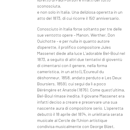
sconosciuta,
e non solo in Italia. Una deliziosa operetta in un
atto del 1873, di cui ricorre il 150’ anniversario.
Conosciuto in Italia forse soltanto per tre delle
sue ventotto opere – Manon, Werther, Don
Quichotte – e per nulla in quanto autore
d’operette, il prolifico compositore Jules
Massenet diede alla luce L’adorable Bel-Boul nel
1873, a seguito di altri due tentativi di gioventù
di cimentarsi con il genere, nella forma
cameristica, in un atto (L’Écureuil du
déshonneur, 1858, andato perduto e Les Deux
Boursiers, 1859), cui seguì da lì a poco
Bérèngère et Anatole (1876). Come quest’ultima,
Bel-Boul rimase inedita. Il giovane Massenet era
infatti deciso a creare e preservare una sua
nascente aura di compositore serio. L’operetta
debuttò il 18 aprile del 1874, in un’elitaria serata
musicale al Cercle de l’Union artistique
condivisa musicalmente con George Bizet,