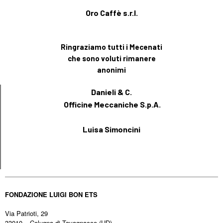
Oro Caffè s.r.l.
Ringraziamo tutti i Mecenati
che sono voluti rimanere
anonimi
Danieli & C.
Officine Meccaniche S.p.A.
Luisa Simoncini
FONDAZIONE LUIGI BON ETS
Via Patrioti, 29
33010 – Colugna di Tavagnacco (UD)