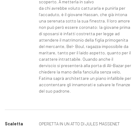
scoperto. A metterla in salvo
da chi avrebbe voluto catturarla e punirla per
l’accaduto, è il giovane Hassan, che già intona
una serenata sotto la sua finestra. Il loro amore
non può però essere coronato: la giovane prima
di sposarsi è infatti costretta per legge ad
attendere il matrimonio della figlia primogenita
del mercante, Bel- Boul, ragazza impossibile da
maritare, tanto per il laido aspetto, quanto per il
carattere intrattabile. Quando anche il
derviscio si presenterà alla porta di Ali-Bazar per
chiedere la mano della fanciulla senza velo,
Fatima saprà architettare un piano infallibile per
accontentare gli innamorati e salvare le finanze
del suo padrone.
Scaletta
OPERETTA IN UN ATTO DI JULES MASSENET