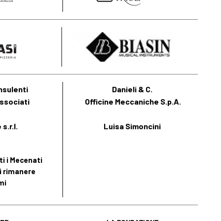
nsulenti
Danieli & C.
ssociati
Officine Meccaniche S.p.A.
s.r.l.
Luisa Simoncini
i i Mecenati
i rimanere
mi