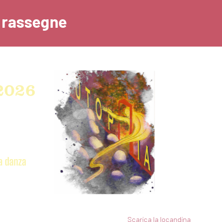
e rassegne
Scarica la locandina