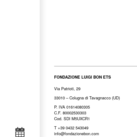
FONDAZIONE LUIGI BON ETS
Via Patrioti, 29
33010 – Colugna di Tavagnacco (UD)
P. IVA 01614080305
C.F. 80002530303
Cod. SDI M5UXCR1
T +39 0432 543049
info@fondazionebon.com