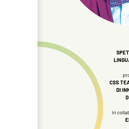
SPET
LINGU
pr
CSS TE
DI I
D
in coll
E