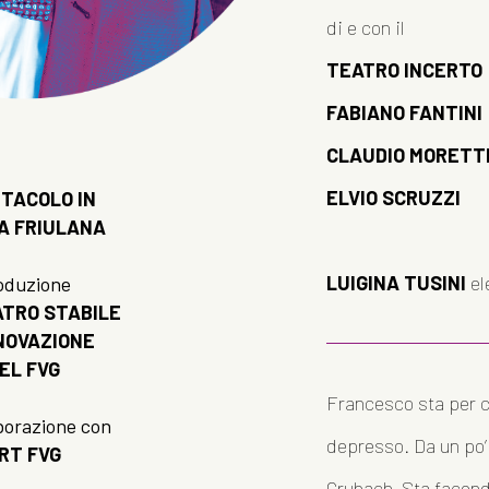
di e con il
TEATRO INCERTO
FABIANO FANTINI
CLAUDIO MORETT
ELVIO SCRUZZI
TACOLO IN
A FRIULANA
LUIGINA TUSINI
el
oduzione
ATRO STABILE
NNOVAZIONE
EL FVG
Francesco sta per c
aborazione con
depresso. Da un po’
RT FVG
Grubach. Sta facend