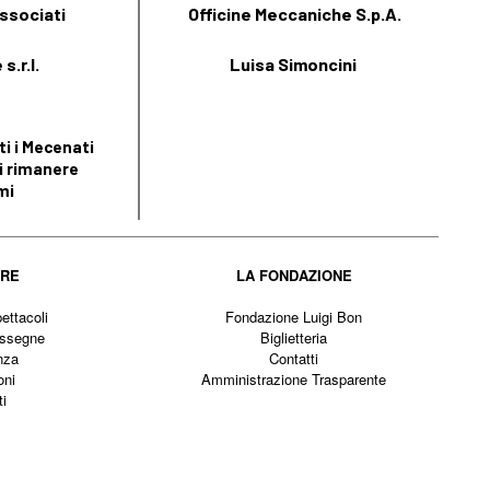
ssociati
Officine Meccaniche S.p.A.
s.r.l.
Luisa Simoncini
i i Mecenati
i rimanere
mi
IRE
LA FONDAZIONE
ettacoli
Fondazione Luigi Bon
assegne
Biglietteria
nza
Contatti
oni
Amministrazione Trasparente
ti