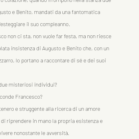
ugusto e Benito, mandati da una fantomatica
festeggiare il suo compleanno.
co non ci sta, non vuole far festa, ma non riesce
colata insistenza di Augusto e Benito che, con un
arro, lo portano a raccontare di sé e dei suoi
due misteriosi individui?
sconde Francesco?
tenero e struggente alla ricerca di un amore
o di riprendere in mano la propria esistenza e
 vivere nonostante le avversità.