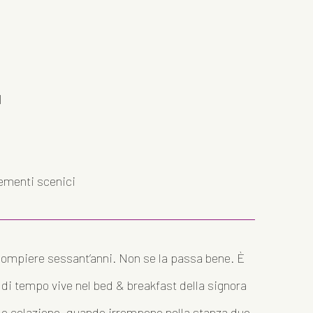
I
ementi scenici
ompiere sessant’anni. Non se la passa bene. È
 di tempo vive nel bed & breakfast della signora
o colazione, quando irrompono nella stanza due