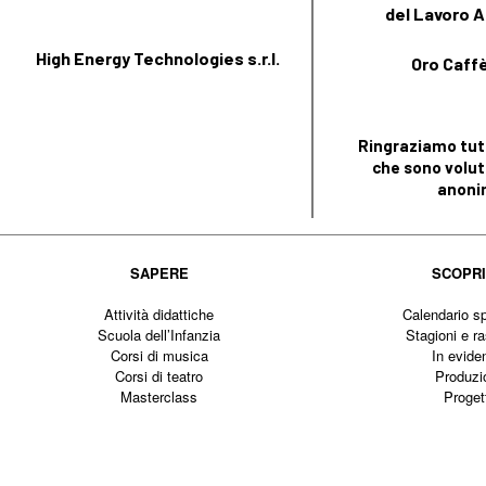
del Lavoro A
High Energy Technologies s.r.l.
Oro Caffè 
Ringraziamo tutt
che sono volut
anoni
SAPERE
SCOPR
Attività didattiche
Calendario sp
Scuola dell’Infanzia
Stagioni e r
Corsi di musica
In evide
Corsi di teatro
Produzi
Masterclass
Proget