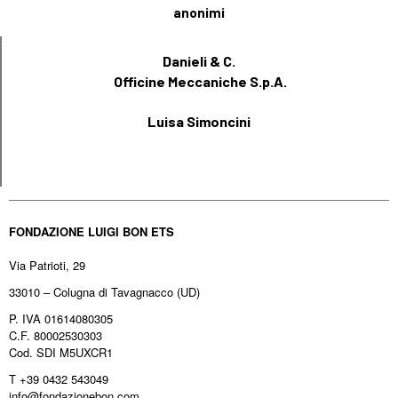
anonimi
Danieli & C.
Officine Meccaniche S.p.A.
Luisa Simoncini
FONDAZIONE LUIGI BON ETS
Via Patrioti, 29
33010 – Colugna di Tavagnacco (UD)
P. IVA 01614080305
C.F. 80002530303
Cod. SDI M5UXCR1
T +39 0432 543049
info@fondazionebon.com