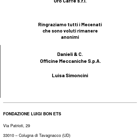
Oro Caffè s.r.l.
Ringraziamo tutti i Mecenati
che sono voluti rimanere
anonimi
Danieli & C.
Officine Meccaniche S.p.A.
Luisa Simoncini
FONDAZIONE LUIGI BON ETS
Via Patrioti, 29
33010 – Colugna di Tavagnacco (UD)